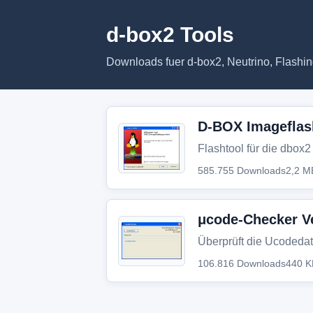
d-box2 Tools
Downloads fuer d-box2, Neutrino, Flashin
D-BOX Imageflash
Flashtool für die dbox2
585.755 Downloads
2,2 M
μcode-Checker Ve
Überprüft die Ucodedat
106.816 Downloads
440 K